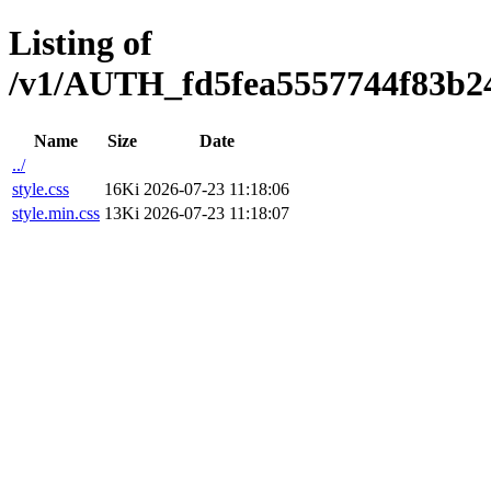
Listing of
/v1/AUTH_fd5fea5557744f83b2473
Name
Size
Date
../
style.css
16Ki
2026-07-23 11:18:06
style.min.css
13Ki
2026-07-23 11:18:07